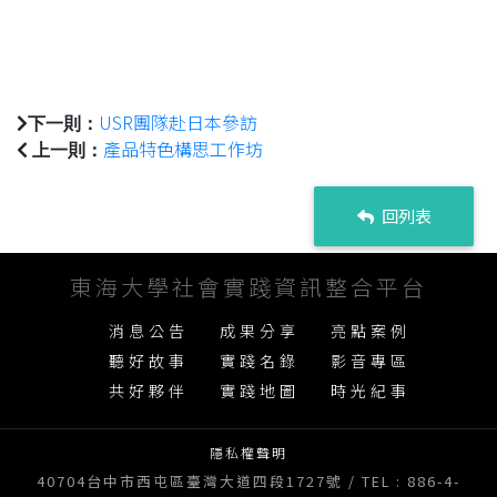
USR團隊赴日本參訪
下一則：
產品特色構思工作坊
上一則：
回列表
東海大學社會實踐資訊整合平台
消息公告
成果分享
亮點案例
聽好故事
實踐名錄
影音專區
共好夥伴
實踐地圖
時光紀事
隱私權聲明
40704台中市西屯區臺灣大道四段1727號 / TEL : 886-4-