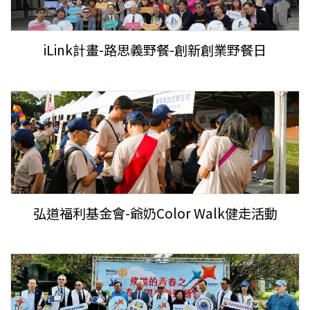
iLink計畫-路思義野餐-創新創業野餐日
弘道福利基金會-爺奶Color Walk健走活動