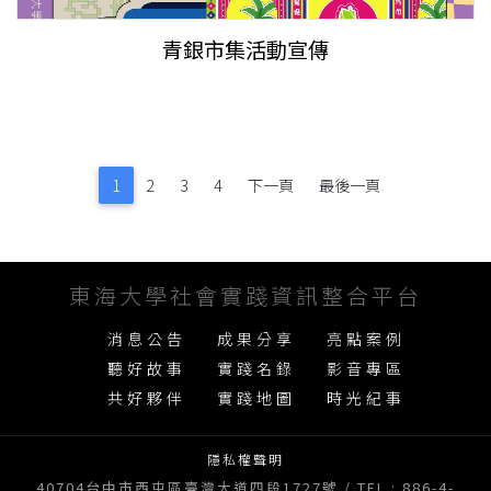
青銀市集活動宣傳
1
2
3
4
下一頁
最後一頁
東海大學社會實踐資訊整合平台
消息公告
成果分享
亮點案例
聽好故事
實踐名錄
影音專區
共好夥伴
實踐地圖
時光紀事
隱私權聲明
40704台中市西屯區臺灣大道四段1727號 / TEL : 886-4-