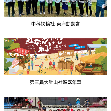
中科扶輪社-東海動動會
第三屆大肚山社區嘉年華