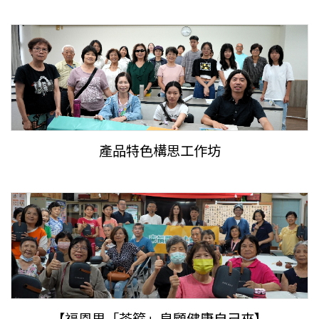
產品特色構思工作坊
【福恩里「茶箍」皂顧健康自己來】