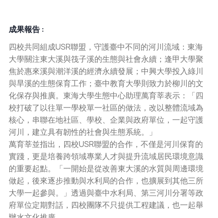
成果報告 :
四校共同組成USR聯盟，守護臺中不同的河川流域：東海
大學關注東大溪與筏子溪的生態與社會永續；逢甲大學聚
焦於惠來溪與潮洋溪的經濟永續發展；中興大學投入綠川
與旱溪的生態保育工作；臺中教育大學則致力於柳川的文
化保存與推廣。東海大學生態中心助理萬育莘表示：「四
校打破了以往單一學校單一社區的做法，改以整體流域為
核心，串聯在地社區、學校、企業與政府單位，一起守護
河川，建立具有韌性的社會與生態系統。」
萬育莘並指出，四校USR聯盟的合作，不僅是河川保育的
實踐，更是培養跨領域專業人才與提升流域居民環境意識
的重要起點。「一開始是從改善東大溪的水質與周邊環境
做起，後來逐步推動與水利局的合作，也擴展到其他三所
大學一起參與。」透過與臺中水利局、第三河川分署等政
府單位定期對話，四校團隊不只提供工程建議，也一起舉
辦水文化推廣。