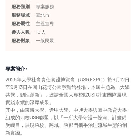
服務類別
專案服務
服務場域
臺北市
服務屬性
主題宣導
參與人數
10 人
服務對象
一般民眾
專案簡介 :
2025年大學社會責任實踐博覽會（USR EXPO）於9月12日
至9月13日在圓山花博公園爭豔館登場，本屆主題為「大學
共繫，韌性創新」，邀請全國大專校院USR計畫團隊展現
實踐永續的深厚成果。
其中，由東海大學、逢甲大學、中興大學與臺中教育大學
組成的四校USR聯盟，以「一所大學守護一條河」計畫備
受矚目，展現跨校、跨域、跨部門攜手治理流域生態的創
新實踐。