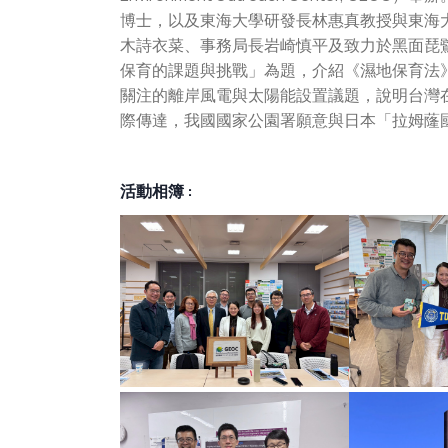
博士，以及東海大學研發長林惠真教授與東海大
木詩衣菜、事務局長岩崎慎平及致力於黑面琵
保育的課題與挑戰」為題，介紹《濕地保育法
關注的離岸風電與太陽能設置議題，說明台灣
際傳達，我國國家公園署願意與日本「拉姆蕯國
活動相簿 :