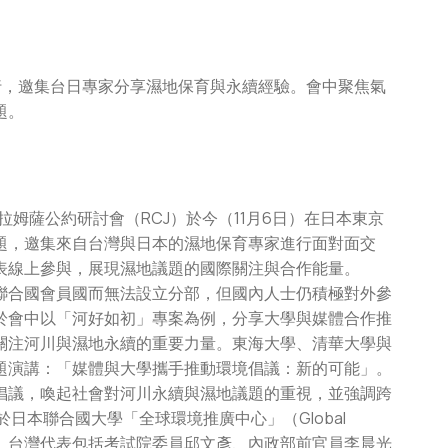
行，邀集台日專家分享濕地保育與永續經驗。會中聚焦氣
題。
拉姆薩公約研討會（RCJ）於今（11月6日）在日本東京
題，邀集來自台灣與日本的濕地保育專家進行面對面交
表線上參與，展現濕地議題的國際關注與合作能量。
聯合國會員國而無法設立分部，但國內人士仍積極對外參
於會中以「河好如初」專案為例，分享大學與媒體合作推
關注河川與濕地永續的重要力量。東海大學、清華大學與
題演講：「媒體與大學攜手推動環境倡議：新的可能」。
倡議，喚起社會對河川永續與濕地議題的重視，並強調跨
日本聯合國大學「全球環境推廣中心」（Global
, GEOC）舉辦。台灣代表包括考試院委員邱文彥、內政部前官員李晨光