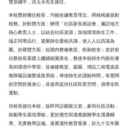
豐原國中，洪玉水先生接任。
本校歷經幾任校長，均能依據教育理念、殫精竭慮規劃
校務。於軟體方面：辦理「社區家長座談會」遍訪地方
熱心教育人士，以結合社區資源；加強環境衛生工作，
端正同學品行、凝聚師生愛校共識，使人人以四箴為
榮。於硬體方面：短期內整修教室、粉刷校舍；並於前
任蔡校長基礎上繼續校園美化，務使本校師生均能在優
美的環境中學習。並修建教室、庭園、增設三相電源及
無障礙設施暨道路系統，俾使師生於課餘時間，有寬闊
的空間舒展身心，並進而提供社區民眾空間，倡導全民
運動。
洪校長接任本校，旋即拜訪鄉親父老，參與社區活動，
鼓勵學生展現潛能，更於撥空與適應困難學生溝通輔
導。充實教學設備。落實適性教育發展，於
九十五年榮