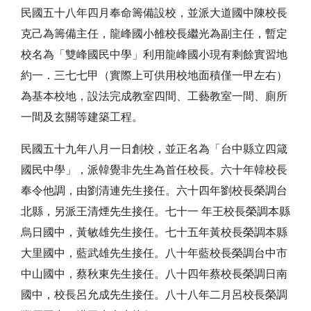
民國五十八年四月奉命籌備設校，並派大道國中陳校長
克己為籌備主任，龍峰國小雒校長繼光為副主任，暫定
校名為「雙峰國民中學」利用龍峰國小現有剩餘實習地
約一．三七七甲（實際上可供用校地面積僅一甲左右）
為基本校地，設法完成教室四間、工藝教室一間、廁所
一間及玄關等建築工程。
民國五十九年八月一日創校，並正名為「台中縣立四箴
國民中學」，派韓覺非先生為首任校長。六十年韓校長
奉令他調，由劉清連先生接任。六十四年劉校長榮調台
北縣，另派王清煙先生接任。七十一 年王校長榮調本縣
烏日國中，黃敏雄先生接任。七十五年黃校長榮調本縣
大里國中，藍武雄先生接任。八十年藍校長榮調台中市
中山國中，蔡秋東先生接任。八十四年蔡校長榮調日南
國中，校長呂允成先生接任。八十八年二月呂校長榮調