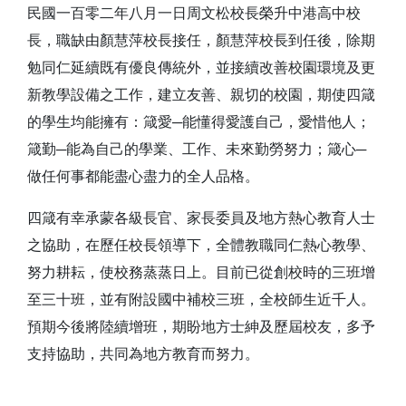
民國一百零二年八月一日周文松校長榮升中港高中校
長，職缺由顏慧萍校長接任，顏慧萍校長到任後，除期
勉同仁延續既有優良傳統外，並接續改善校
園環境及更
新教學設備之工作，建立友善、親切的校園，期使四箴
的學生均能擁有：箴愛─能懂得愛護自己，愛惜他人；
箴勤─能為自己的學業、工作、未來勤勞努力；箴心─
做任何事都能盡心盡力的全人品格。
四箴有幸承蒙各級長官、家長委員及地方熱心教育人士
之協助，在歷任校長領導下，全體教職同仁熱心教學、
努力耕耘，使校務蒸蒸日上。目前已從創
校時的三班增
至三十班，並有附設國中補校三班，全校師生近千人。
預期今後將陸續增班，期盼地方士紳及歷屆校友，多予
支持協助，共同為地方教育
而努力。