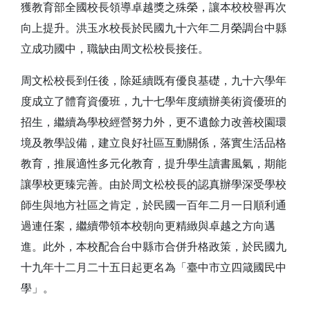
獲教育部全國校長領導卓越獎之殊榮，讓本校校譽再次
向上提升。洪玉水校長於民國九十六年二月榮調台中縣
立成功國中，職缺由周文松校長接任。
周文松校長到任後，除延續既有優良基礎，九十六學年
度成立了體育資優班，九十七學年度續辦美術資優班的
招生，繼續為學校經營努力外，更不遺餘力改善校園環
境及教學設備，建立良好社區互動關係，落實生活品格
教育，推展適性多元化教育，提升學生讀書風氣，期能
讓學校更臻完善。由於周文松校長的認真辦學深受學校
師生與地方社區之肯定，於民國一百年二月一日順利通
過連任案，繼續帶領本校朝向更精緻與卓越之方向邁
進。此外，本校配合台中縣市合併升格政策，於民國九
十九年十二月二十五日起更名為「臺中市立四箴國民中
學」。