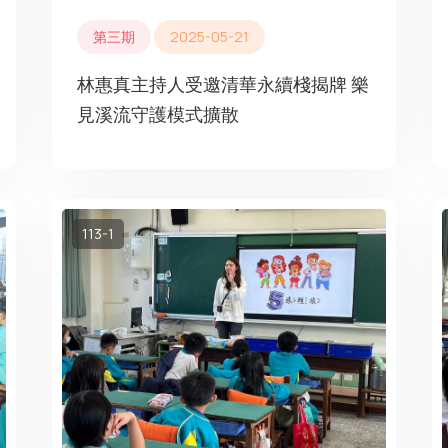
第三期
2025-05-21
林惠真主持人受邀清華永續棧揭牌 樂
見溪流守護模式擴散
113-1