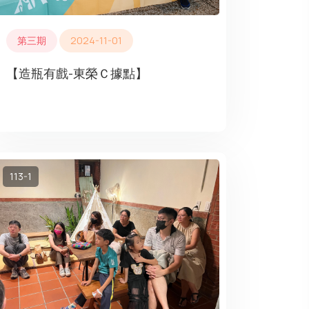
第三期
2024-11-01
【造瓶有戲-東榮Ｃ據點】
113-1