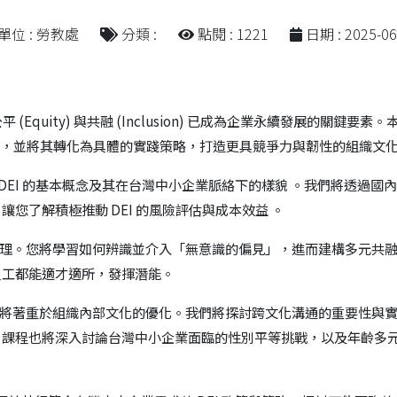
單位 : 勞教處
分類 :
點閱 : 1221
日期 : 2025-06
公平 (Equity) 與共融 (Inclusion) 已成為企業永續發展的
概念，並將其轉化為具體的實踐策略，打造更具競爭力與韌性的組織文
DEI 的基本概念及其在台灣中小企業脈絡下的樣貌 。我們將透過國內
您了解積極推動 DEI 的風險評估與成本效益 。
理。您將學習如何辨識並介入「無意識的偏見」，進而建構多元共融
員工都能適才適所，發揮潛能。
將著重於組織內部文化的優化。我們將探討跨文化溝通的重要性與實
，課程也將深入討論台灣中小企業面臨的性別平等挑戰，以及年齡多