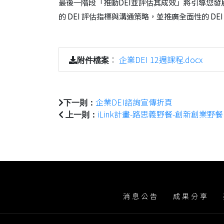
最後一階段「推動DEI並評估其成效」將引導您發
的 DEI 評估指標與溝通策略，並推廣全面性的 
：
企業DEI 12週課程.docx
附件檔案
企業DEI諮詢宣傳折頁
下一則：
iLink計畫-路思義野餐-創新創業野
上一則：
消息公告
成果分享