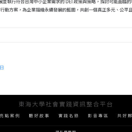
展並執行符合台灣中小企業需求的 DEI 政策與策略，探討可能面臨
DEI 行動方案，為企業描繪永續發展的藍圖，共創一個真正多元、公平
餐日
東海大學社會實踐資訊整合平台
亮點案例
聽好故事
實踐名錄
影音專區
共好
隱私權聲明