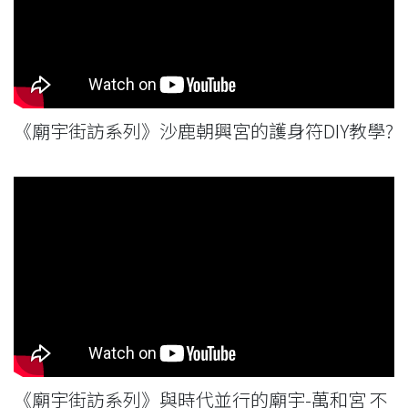
《廟宇街訪系列》沙鹿朝興宮的護身符DIY教學?
《廟宇街訪系列》與時代並行的廟宇-萬和宮 不