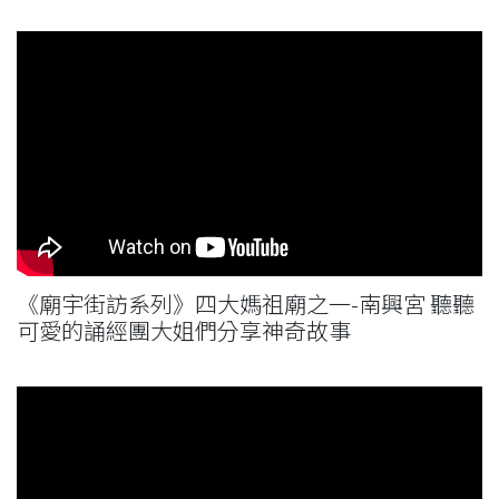
《廟宇街訪系列》四大媽祖廟之一-南興宮 聽聽
可愛的誦經團大姐們分享神奇故事