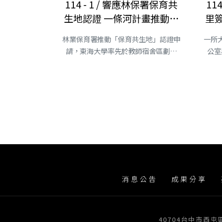
114 - 1 / 響應林保署保育共
11
生地認證 一條河計畫推動東
里
海生態校園
林業保育署推動「保育共生地」認證申
一所
請，東海大學率先於教師宿舍區劃設
公室
3....
消息公告
成果分享
40704台中市西屯區臺灣大