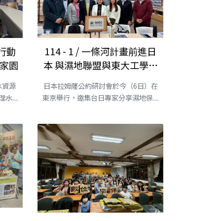
民行動
114 - 1 / 一條河計畫前進日
護家園
本 與濕地聯盟與東大工學部
展開合作
水資源
日本拉姆薩公約研討會於今（6日）在
....
東京舉行，邀集台日專家分享濕地保....