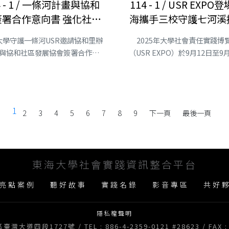
4 - 1 / 一條河計畫與協和
114 - 1 / USR EXPO
簽署合作意向書 強化社區
海攜手三校守護七河溪
互動
大學守護一條河USR邀請協和里辦
2025年大學社會責任實踐博
與協和社區發展協會簽署合作意
（USR EXPO）於9月12日至9
向....
在圓山花博公園....
1
2
3
4
5
6
7
8
9
下一頁
最後一頁
東海大學社會實踐資訊整合平台
亮點案例
聽好故事
實踐名錄
影音專區
共好
隱私權聲明
道四段1727號 / TEL : 886-4-2359-0121 #28623 / FAX : 8