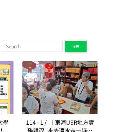
搜尋
「大學
114 - 1 / ［ 東海USR地方實
！
務課程_來去清水走一趟］