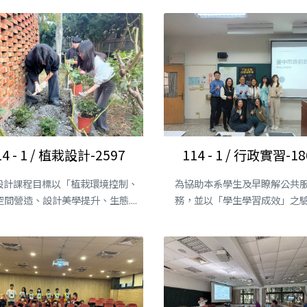
14 - 1 / 植栽設計-2597
114 - 1 / 行政實習-18
設計課程目標以「植栽環境控制、
為協助本系學生及早瞭解公共
間營造、設計美學提升、生態....
務，並以「學生學習成效」之
核....