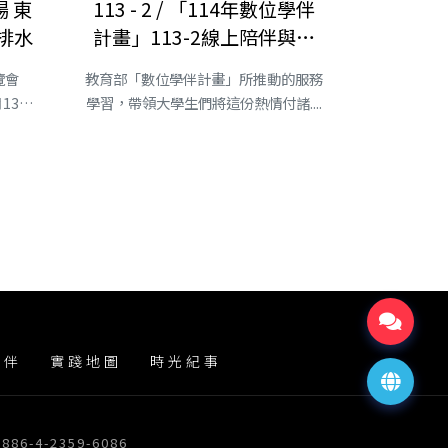
登場 東
113 - 2 / 「114年數位學伴
排水
計畫」113-2線上陪伴與學
習
覽會
教育部「數位學伴計畫」所推動的服務
月13日
學習，帶領大學生們將這份熱情付諸....
夥伴
實踐地圖
時光紀事
86-4-2359-6086