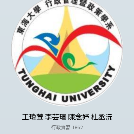
王瑋萱 李芸瑄 陳念妤 杜丞沅
行政實習-1862