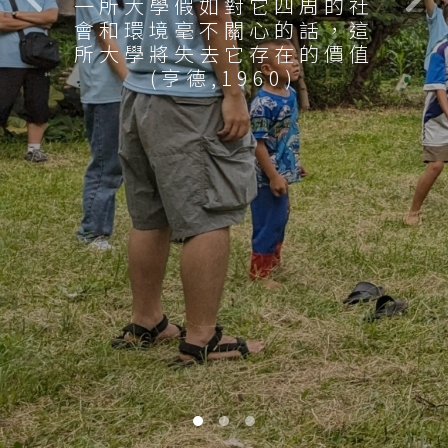
一所大學假如對它四周的社
會和環境毫不關心的話，這
所大學將失去它存在的價值
(亨德,1960)