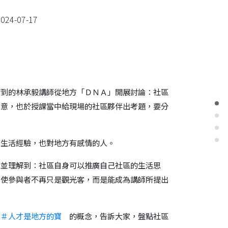
024-07-17
請到的林承毅講師從地方「ＤＮＡ」開展討論：社區
創意，也於授課當中給現場的社區夥伴出考題，要分
生活經驗，也對地方有感情的人。
並理解到：社區自身可以推廣自己社區的生活思
。使參與者不再只是觀光客，而是能成為講師所提出
，
＃人才是地方的寶
的概念，告訴大家，盤點社區