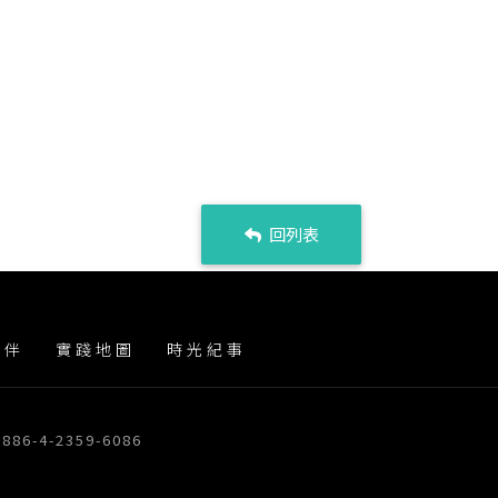
回列表
夥伴
實踐地圖
時光紀事
86-4-2359-6086