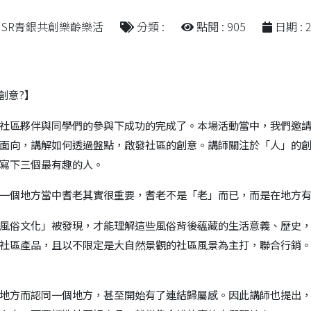
 USR青銀共創樂齡樂活
分類 :
點閱 : 905
日期 : 2
創意?】
社區夥伴與同學們的參與下成功的完成了。本場活動當中，我們邀
面向，講解如何透過盤點，啟發社區的創意。講師關注於「人」的
寫下三個最有趣的人。
個地方當中耆老其實很重要，耆老不是「老」而已，而是在地方有
俗文化」被發現，才能理解這些風俗背後蘊藏的生活意義、歷史，
社區產品，且以不限定是大自然景觀的社區風景為主打，聯合行銷
方而認同一個地方，甚至開始有了連結歸屬感。因此講師也提出