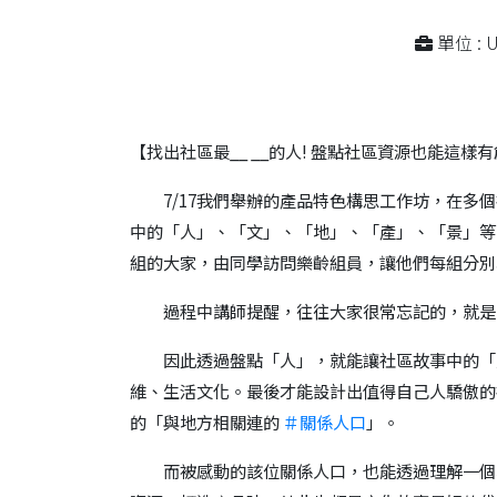
單位 :
【找出社區最__ __的人! 盤點社區資源也能這樣有
7/17我們舉辦的產品特色構思工作坊，在多個
中的「人」、「文」、「地」、「產」、「景」等
組的大家，由同學訪問樂齡組員，讓他們每組分別
過程中講師提醒，往往大家很常忘記的，就是一
因此透過盤點「人」，就能讓社區故事中的「風
維、生活文化。最後才能設計出值得自己人驕傲的
的「與地方相關連的
＃關係人口
」。
而被感動的該位關係人口，也能透過理解一個地