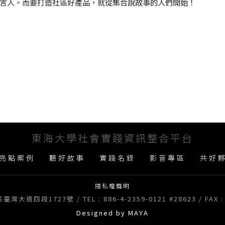
言人。而要打造社區好產品，就從集合說故事的人們開始！
】
東海大學社會實踐資訊整合平台
亮點案例
聽好故事
實踐名錄
影音專區
共好
隱私權聲明
道四段1727號 / TEL : 886-4-2359-0121 #28623 / FAX : 8
Designed by MAYA