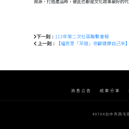
資源、打造產品時，彼此也都是文化故事最好的代
113年第二次社區聯繫會報
下一則：
【福恩里「茶箍」皂顧健康自己來
上一則：
消息公告
成果分享
40704台中市西屯區臺灣大