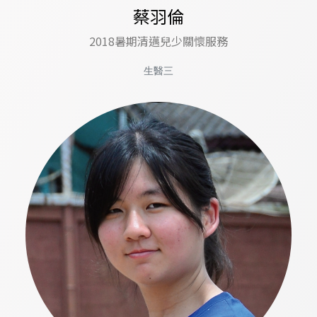
蔡羽倫
2018暑期清邁兒少關懷服務
生醫三