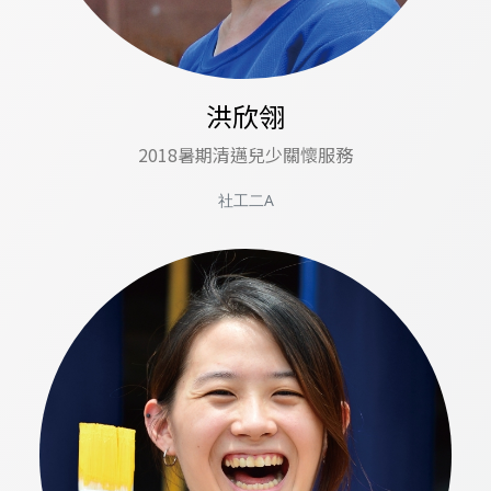
洪欣翎
2018暑期清邁兒少關懷服務
社工二A