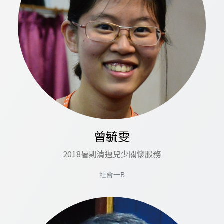
曾毓雯
2018暑期清邁兒少關懷服務
社會一B