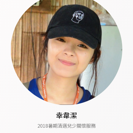
幸韋潔
2018暑期清邁兒少關懷服務