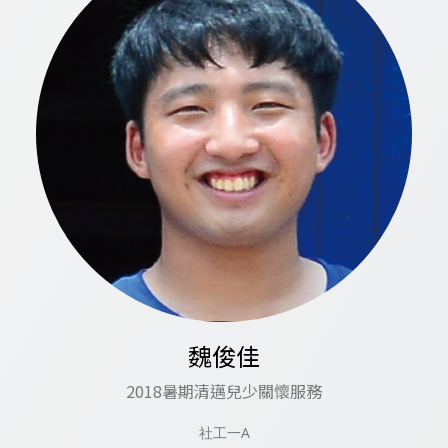
魏俊佳
2018暑期清邁兒少關懷服務
社工一A